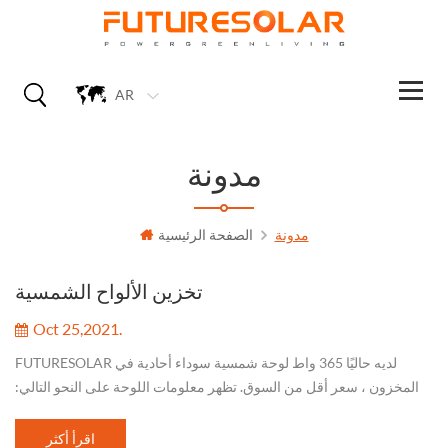
AR
مدونة
مدونة
الصفحة الرئيسية
تخزين الألواح الشمسية
Oct 25,2021.
FUTURESOLAR لديه حاليًا 365 واط لوحة شمسية سوداء أحادية في
المخزون ، سعر أقل من السوق. تظهر معلومات اللوحة على النحو التالي:
نموذج الكمية تنازلي. سعر ملحوظة JAM60S21-365 / السيد 6200 قطعة
166 ملم خلية...
اقرأ أكثر