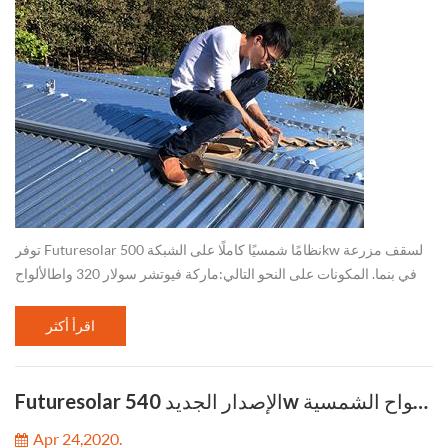
توفر Futuresolar نظامًا شمسيًا كاملًا على الشبكة 500kw لسقف مزرعة
في بنما. المكونات على النحو التالي:ماركة فيوتشر سولار 320 واطالألواح
الشمسية بولي، محولات ربط شبكية Growatt 50kw ، خزانة ربط الشبكة ،
...
اقرأ أكثر
Futuresolar الإصدار الجديد 540w الألواح الشمسية
Apr 24,2020.