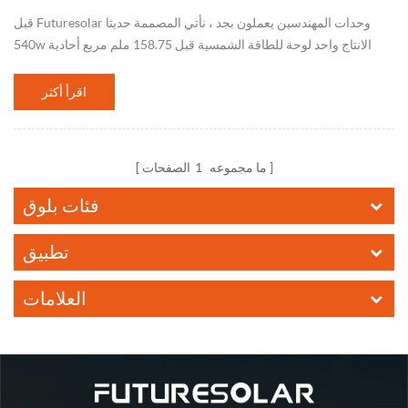
قبل Futuresolar وحدات المهندسين يعملون بجد ، نأتي المصممة حديثا
540w الانتاج واحد لوحة للطاقة الشمسية قبل 158.75 ملم مربع أحادية
الايثيلين الخلايا الشمسية . نصل إلى أعلى إخراج لوحة واحدة عبر التكنولوج...
اقرأ أكثر
ما مجموعه
1
الصفحات
فئات بلوق
تطبيق
العلامات