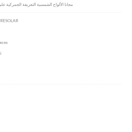
مجانا الألواح الشمسية التعريفة الجمركية عل
URESOLAR
eces
i