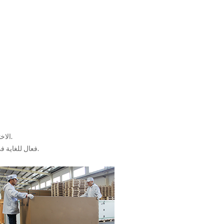
5. الاختيار المثالي المرافق التجارية على نطاق مشاريع تخفيض بوس و تحسين العائد على الاستثمار.
6. Futuresolar الفريق جنبا إلى جنب creativetechnology فعال للغاية في تحسين وحدة كفاءة انتاج الطاقة.