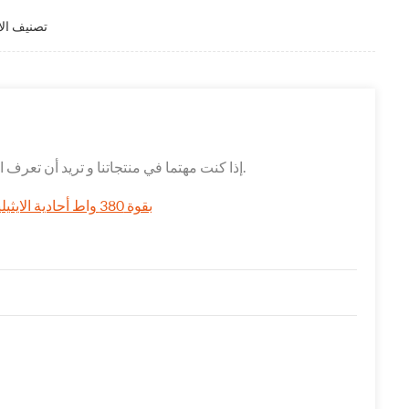
نصف الخلية w
إذا كنت مهتما في منتجاتنا و تريد أن تعرف المزيد من التفاصيل,يرجى ترك رسالة هنا وسوف نقوم بالرد عليك بأسرع ما يمكن.
Futuresolar 120 خلية 320w-بقوة 380 واط أحادية الايثيلين عالية الكفاءة الخلايا الشمسية لوحة