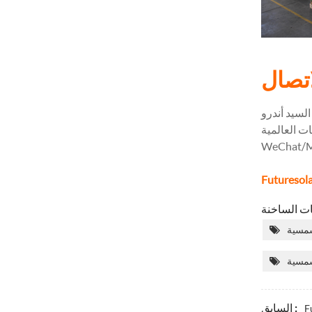
اتصال
السيد أندرو
ات العالمية
WeChat/M
لشمسية
شمسية
السابق :