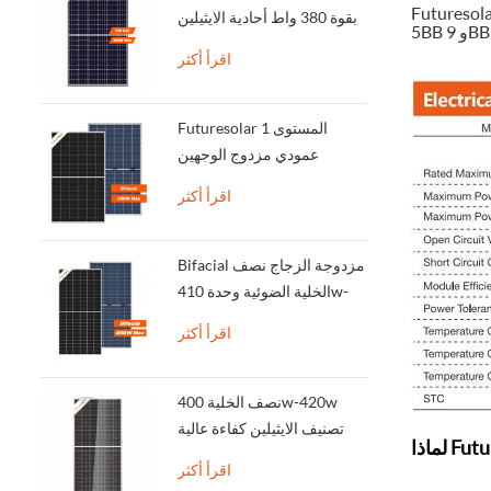
Futuresol
بقوة 380 واط أحادية الايثيلين
عالية الكفاءة الخلايا الشمسية
اقرأ أكثر
لوحة
Futuresolar المستوى 1
عمودي مزدوج الوجهين
bifacial الألواح الشمسية
اقرأ أكثر
350W-بقوة 380 واط
Bifacial مزدوجة الزجاج نصف
الخلية الضوئية وحدة 410w-
450w
اقرأ أكثر
نصف الخلية 400w-420w
تصنيف الايثيلين كفاءة عالية
الألواح الشمسية دون الإغراق
اقرأ أكثر
الضرائب