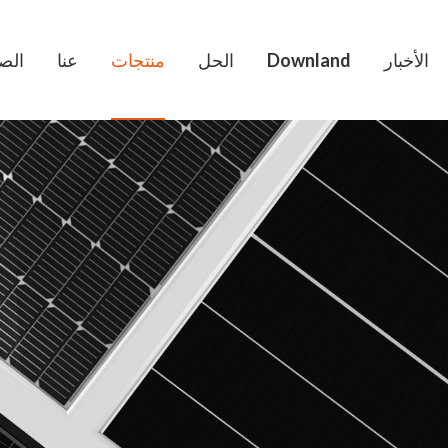
الأخبار
Downland
الحل
منتجات
عنا
الص
Bifacial وحدة