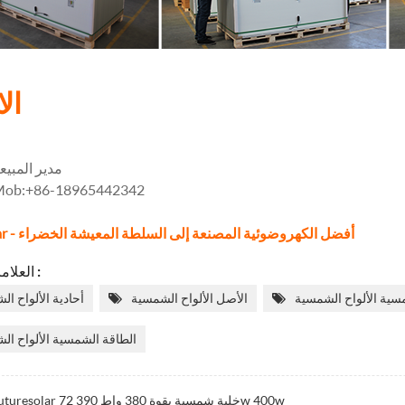
ال
مدير المبيع
ob:+86-18965442342
Futuresolar - أفضل الكهروضوئية المصنعة إلى السلطة المعيشة الخضراء
العلامات الساخنة :
سية الألواح الشمسية
الأصل الألواح الشمسية
أحادية الألواح ا
الطاقة الشمسية الألواح ال
Futuresolar 72 خلية شمسية بقوة 380 واط 390w 400w