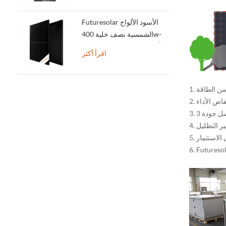
Futuresolar الأسود الألواح
الشمسية نصف خلية 400w-
450w أحادي البلورية الألواح
اقرأ أكثر
الشمسية
من الطاقة
فاض الأداء
ضل جودة
3.
ر التظليل
4.