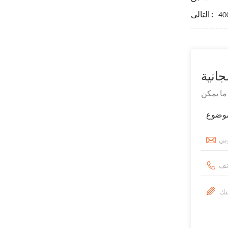
التالى :
انية