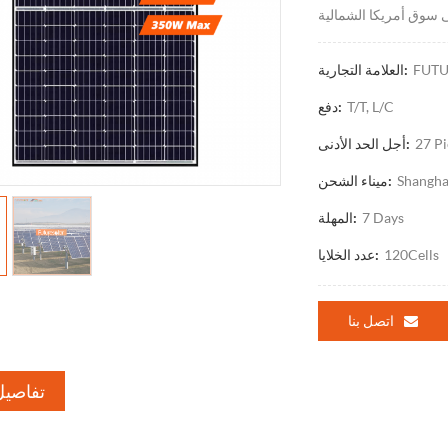
ى سوق أمريكا الشمالية
FUT
العلامة التجارية:
T/T, L/C
دفع:
27 Pi
أجل الحد الأدنى:
Shangha
ميناء الشحن:
7 Days
المهلة:
120Cells
عدد الخلايا:
اتصل بنا
تفاصيل