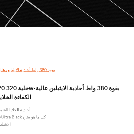
Futuresolar 120 خلية 320w-بقوة 380 واط أحادية الايثيلين عالية الكفاءة الخلايا الشمسية لوحة
solar 120
الكفاءة الخلا
158.75/166 أحادية الخلايا
الإطار الأسود/كل أسود/Ultra Black كل ما هو متاح
الايثيل