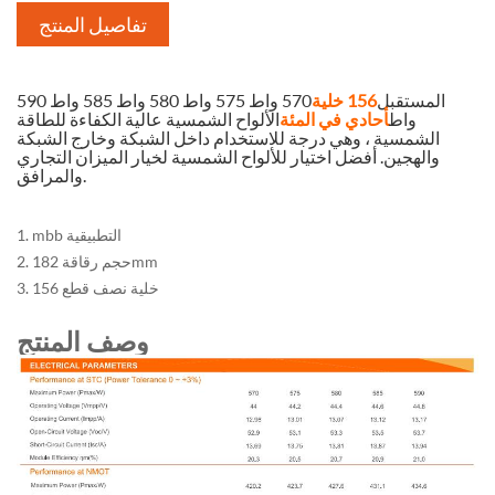
تفاصيل المنتج
المستقبل
156 خلية
570 واط 575 واط 580 واط 585 واط 590
واط
أحادي في المئة
الألواح الشمسية عالية الكفاءة للطاقة
الشمسية ، وهي درجة للاستخدام داخل الشبكة وخارج الشبكة
والهجين. أفضل اختيار للألواح الشمسية لخيار الميزان التجاري
والمرافق.
1. mbb التطبيقية
2. حجم رقاقة 182mm
3. 156 خلية نصف قطع
وصف المنتج